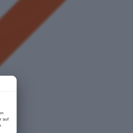
en
r auf
e