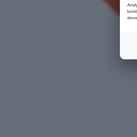
Anal
komb
dein