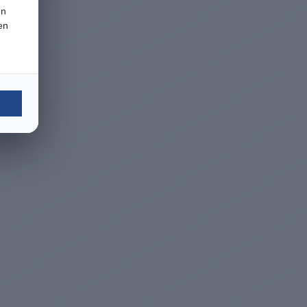
en
en
n