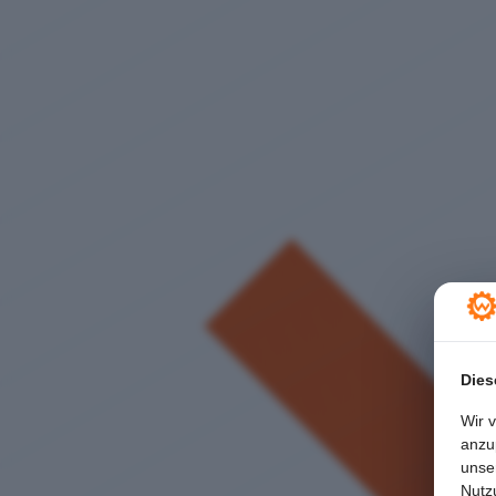
Dies
Wir 
anzu
unse
Nutz